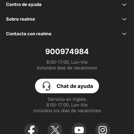
realme P4 Lite
Centro de ayuda
Preguntas frecuentes
realme P4x
Sobre realme
Nuestra marca
Declaración de la EU
realme 16 5G
Contacta con realme
service.es@realme.com
Comunidad
GUÍA DE USUARIO
realme 16 Pro+ 5G
900974984
8:00-17:00, Lun-Vie

Política de garantía realme
Configurar las Cookies
realme 16 Pro 5G
Incluidos dias de vacaciones
UI 7.0
EU Digital Services Act
realme GT 8 Pro
Chat de ayuda
realme P3 Lite
Servicio en inglés:

8:00-17:00, Lun-Vie

realme Note 70T
incluídos los días de vacaciones