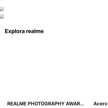
realme Buds Air7
realme Watch S2
Explora realme
REALME PHOTOGRAPHY AWARDS
Acerc
realme y Matteo Menotto