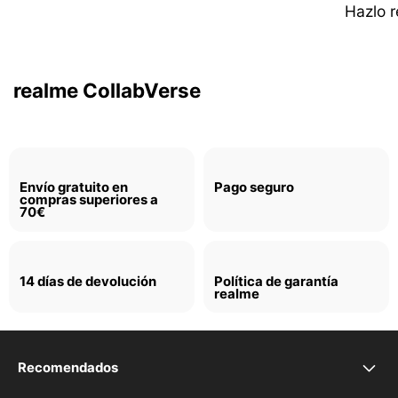
Hazlo r
Un toque de lujo urbano.
Más información
realme CollabVerse
Envío gratuito en
Pago seguro
compras superiores a
70€
14 días de devolución
Política de garantía
realme
Recomendados